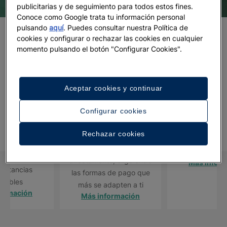
publicitarias y de seguimiento para todos estos fines.
Conoce como Google trata tu información personal
pulsando
aquí
. Puedes consultar nuestra Política de
cookies y configurar o rechazar las cookies en cualquier
VENTAJAS EXCLUSIVAS
momento pulsando el botón "Configurar Cookies".
Beneficios para usuarios
registrados
Aceptar cookies y continuar
T CENTER
COMISIÓN
PUNTOS STA
Configurar cookies
GENTES DE
INSTANTÁNEA
Acumula pun
AJES
Rechazar cookies
Reserva ahora y
podrás disfrut
encantados de
descuenta tu comisión
vacacio
ofrecer a tus
directamente; elige entre
Más infor
 estancias
las formas de pago que
idables
más se adapten a ti
formación
Más información