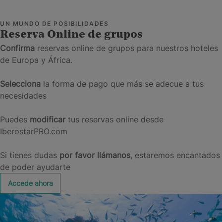
UN MUNDO DE POSIBILIDADES
Reserva Online de grupos
Confirma
reservas online de grupos para nuestros hoteles
de Europa y África.
Selecciona
la forma de pago que más se adecue a tus
necesidades
Puedes
modificar
tus reservas online desde
IberostarPRO.com
Si tienes dudas
por favor llámanos
, estaremos encantados
de poder ayudarte
A
c
c
e
d
e
a
h
o
r
a